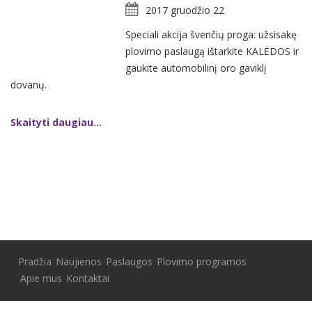
2017 gruodžio 22
Speciali akcija švenčių proga: užsisakę
plovimo paslaugą ištarkite KALĖDOS ir
gaukite automobilinį oro gaviklį
dovanų.
Skaityti daugiau...
Pradžia
Naujienos
Paslaugos
Plovimo programos
Apie mus
Kontaktai