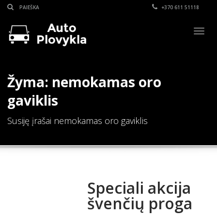
+370 611 51118
Togg
navig
Žyma: nemokamas oro
gaviklis
Susiję įrašai nemokamas oro gaviklis
Speciali akcija
švenčių proga