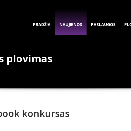
PRADŽIA
NAUJIENOS
PASLAUGOS
PL
us plovimas
s
book konkursas