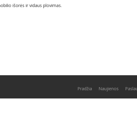
bilio išorės ir vidaus plovimas.
Pradžia
Naujienos
Pasla