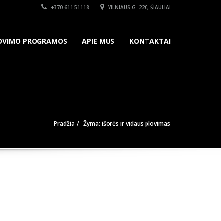
+370 611 51118
VILNIAUS G. 220, ŠIAULIAI
OVIMO PROGRAMOS
APIE MUS
KONTAKTAI
Pradžia
Žyma: išorės ir vidaus plovimas