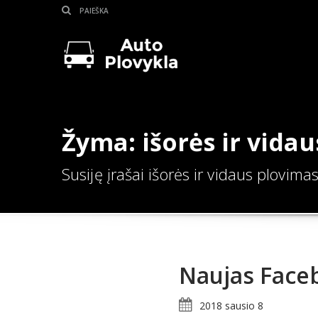
Žyma: išorės ir vida
Susiję įrašai išorės ir vidaus plovima
Naujas Face
2018 sausio 8