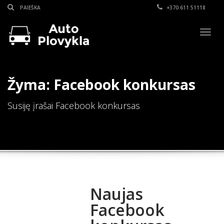
+370 611 51118
Togg
navig
Žyma: Facebook konkursas
Susiję įrašai Facebook konkursas
Naujas
Facebook